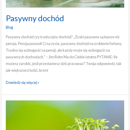
Pasywny dochód
Blog
Pasywny dochód czy tradycyjny dochód? „Zyski pasywne są lepsze niż
pensja. Pensja pozwoli Ci na życie, pasywny dochód na zrobienie fortuny.
Trudno się wzbogacić na pensji, ale każdy może się wzbogacić na
pasywnych dochodach.” – Jim Rohn Ma do Ciebie istotne PYTANIE: Ile
możesz zarobić, jeśli przestaniesz dziś pracować? Twoja odpowiedź, tak
jak większości ludzi, brzmi
Dowiedz się więcej »
Różne
źródła
dochodów