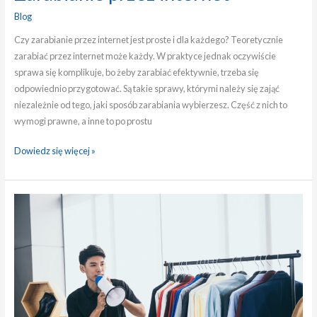
Blog
Czy zarabianie przez internet jest proste i dla każdego? Teoretycznie
zarabiać przez internet może każdy. W praktyce jednak oczywiście
sprawa się komplikuje, bo żeby zarabiać efektywnie, trzeba się
odpowiednio przygotować. Są takie sprawy, którymi należy się zająć
niezależnie od tego, jaki sposób zarabiania wybierzesz. Część z nich to
wymogi prawne, a inne to po prostu
Dowiedz się więcej »
Pomysły
na
zarobienie
w
Internecie