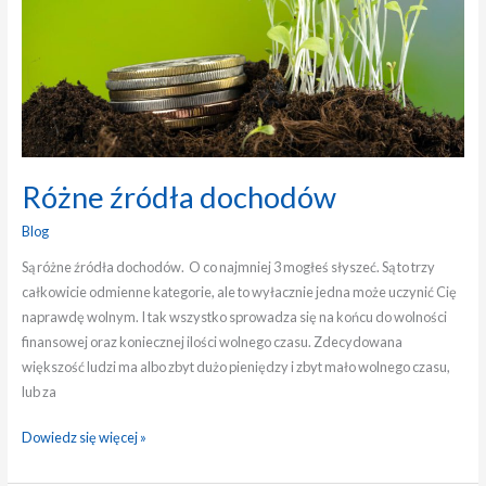
Różne źródła dochodów
Blog
Są różne źródła dochodów. O co najmniej 3 mogłeś słyszeć. Są to trzy
całkowicie odmienne kategorie, ale to wyłacznie jedna może uczynić Cię
naprawdę wolnym. I tak wszystko sprowadza się na końcu do wolności
finansowej oraz koniecznej ilości wolnego czasu. Zdecydowana
większość ludzi ma albo zbyt dużo pieniędzy i zbyt mało wolnego czasu,
lub za
Dowiedz się więcej »