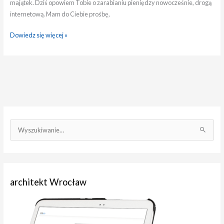
majątek. Dziś opowiem Tobie o zarabianiu pieniędzy nowocześnie, drogą
internetową. Mam do Ciebie prośbę,
Dowiedz się więcej »
S
z
u
k
architekt Wrocław
a
j
d
l