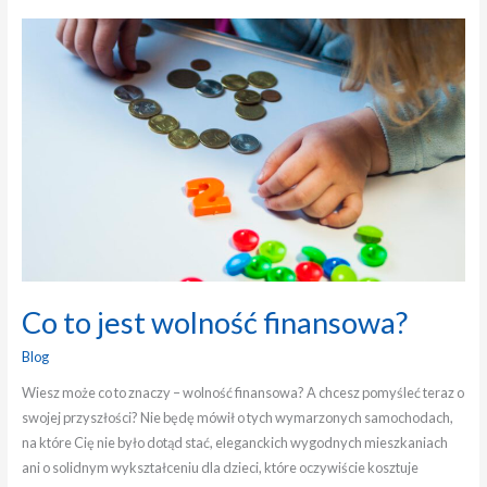
Co
to
jest
wolność
finansowa?
Co to jest wolność finansowa?
Blog
Wiesz może co to znaczy – wolność finansowa? A chcesz pomyśleć teraz o
swojej przyszłości? Nie będę mówił o tych wymarzonych samochodach,
na które Cię nie było dotąd stać, eleganckich wygodnych mieszkaniach
ani o solidnym wykształceniu dla dzieci, które oczywiście kosztuje