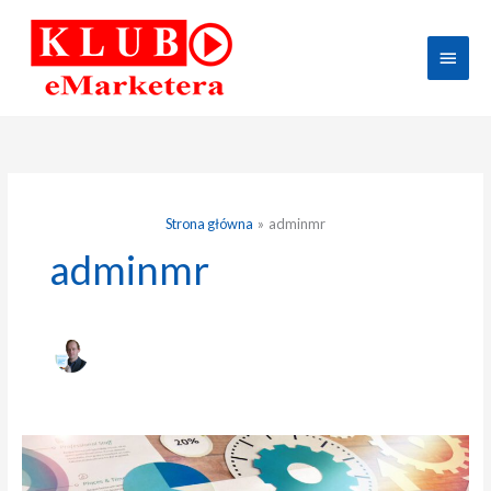
Przejdź
Głów
do
treści
menu
Strona główna
adminmr
adminmr
Jak
zarabiać