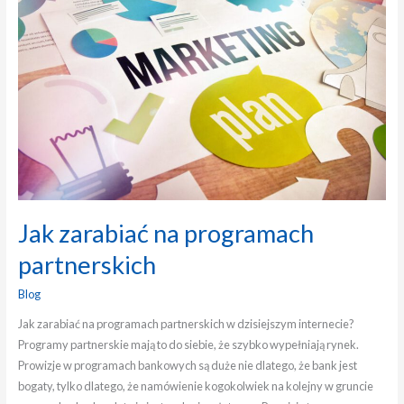
na
programach
partnerskich
Jak zarabiać na programach
partnerskich
Blog
Jak zarabiać na programach partnerskich w dzisiejszym internecie?
Programy partnerskie mają to do siebie, że szybko wypełniają rynek.
Prowizje w programach bankowych są duże nie dlatego, że bank jest
bogaty, tylko dlatego, że namówienie kogokolwiek na kolejny w gruncie